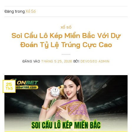
Đăng trong
Xổ Số
XỔ SỐ
Soi Cầu Lô Kép Miền Bắc Với Dự
Đoán Tỷ Lệ Trúng Cực Cao
ĐĂNG VÀO
THÁNG 5 25, 2026
BỞI
DEV0SEO ADMIN
25
Th5