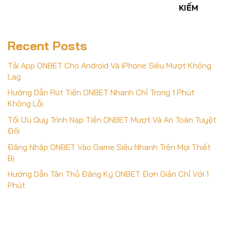
KIẾM
Recent Posts
Tải App ONBET Cho Android Và iPhone Siêu Mượt Không
Lag
Hướng Dẫn Rút Tiền ONBET Nhanh Chỉ Trong 1 Phút
Không Lỗi
Tối Ưu Quy Trình Nạp Tiền ONBET Mượt Và An Toàn Tuyệt
Đối
Đăng Nhập ONBET Vào Game Siêu Nhanh Trên Mọi Thiết
Bị
Hướng Dẫn Tân Thủ Đăng Ký ONBET Đơn Giản Chỉ Với 1
Phút