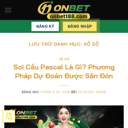
Bỏ
qua
nội
dung
ĐĂNG KÝ
ĐĂNG NHẬP
LƯU TRỮ DANH MỤC:
XỔ SỐ
XỔ SỐ
Soi Cầu Pascal Là Gì? Phương
Pháp Dự Đoán Được Săn Đón
ĐĂNG VÀO
THÁNG 5 25, 2026
BỞI
DEV0SEO ADMIN
25
Th5