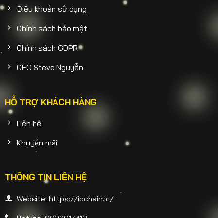
Điều khoản sử dụng
Chính sách bảo mật
Chính sách GDPR
CEO Steve Nguyễn
HỖ TRỢ KHÁCH HÀNG
Liên hệ
Khuyến mãi
THÔNG TIN LIÊN HỆ
Website: https://icchain.io/
Hotline: 0932617413