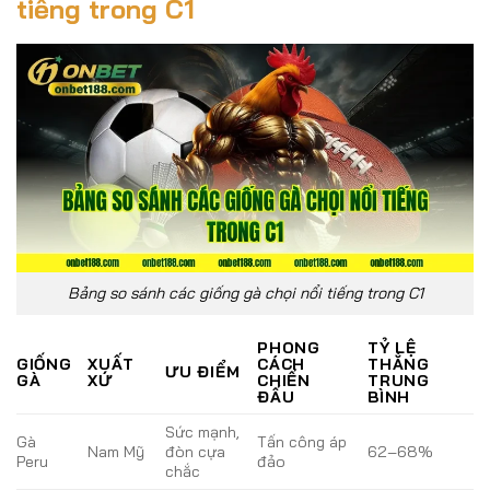
tiếng trong C1
Bảng so sánh các giống gà chọi nổi tiếng trong C1
PHONG
TỶ LỆ
GIỐNG
XUẤT
CÁCH
THẮNG
ƯU ĐIỂM
GÀ
XỨ
CHIẾN
TRUNG
ĐẤU
BÌNH
Sức mạnh,
Gà
Tấn công áp
Nam Mỹ
đòn cựa
62–68%
Peru
đảo
chắc