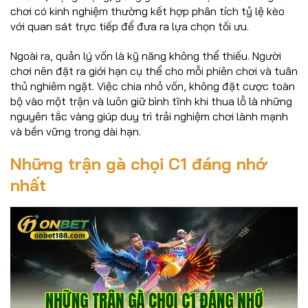
chơi có kinh nghiệm thường kết hợp phân tích tỷ lệ kèo
với quan sát trực tiếp để đưa ra lựa chọn tối ưu.
Ngoài ra, quản lý vốn là kỹ năng không thể thiếu. Người
chơi nên đặt ra giới hạn cụ thể cho mỗi phiên chơi và tuân
thủ nghiêm ngặt. Việc chia nhỏ vốn, không đặt cược toàn
bộ vào một trận và luôn giữ bình tĩnh khi thua lỗ là những
nguyên tắc vàng giúp duy trì trải nghiệm chơi lành mạnh
và bền vững trong dài hạn.
Những trận gà chọi C1 đáng nhớ
nhất