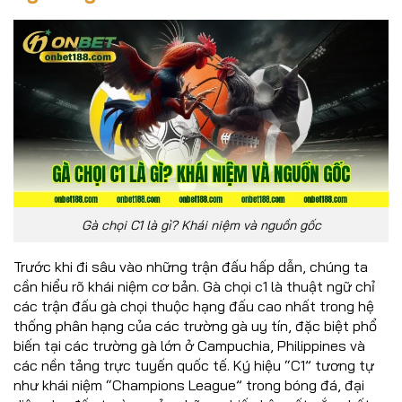
Gà chọi C1 là gì? Khái niệm và nguồn gốc
Trước khi đi sâu vào những trận đấu hấp dẫn, chúng ta
cần hiểu rõ khái niệm cơ bản. Gà chọi c1 là thuật ngữ chỉ
các trận đấu gà chọi thuộc hạng đấu cao nhất trong hệ
thống phân hạng của các trường gà uy tín, đặc biệt phổ
biến tại các trường gà lớn ở Campuchia, Philippines và
các nền tảng trực tuyến quốc tế. Ký hiệu “C1” tương tự
như khái niệm “Champions League” trong bóng đá, đại