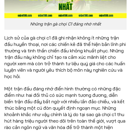
Những trận gà chọi C1 đáng nhớ nhất
Lịch sử của gà chọi c1 đã ghi nhận không ít những trận
đấu huyền thoại, nơi các chiến kê đã thể hiện bản lĩnh phi
thường và tinh thần chiến đấu không khuất phục. Những
trận đấu này không chỉ tạo ra cảm xúc mãnh liệt cho
người xem mà còn trở thành tư liệu quý giá cho các huấn
luyện viên và người yêu thích bộ môn này nghiên cứu và
học hỏi.
Một trận đấu đáng nhớ điển hình thường có những đặc
điểm như: hai đối thủ có sức mạnh tương đương, diễn
biến trận đấu đầy bất ngờ với nhiều lần đảo chiều, và kết
thúc bằng một cú đòn quyết định ngoạn mục. Những
khoảnh khắc như vậy chính là lý do tại sao gà chọi c1 thu
hút hàng triệu người theo dõi trên toàn thế giới, vượt qua
rào cản ngôn ngữ và văn hóa để trở thành một hiện