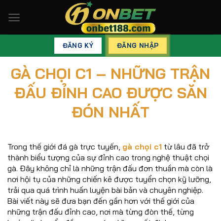
Bỏ
qua
nội
dung
ĐĂNG KÝ
ĐĂNG NHẬP
GÀ CHỌI C1 – NHỮNG TRẬN
ĐẤU ĐỈNH CAO ĐƯỢC SĂN
ĐÓN NHẤT
Trong thế giới đá gà trực tuyến,
gà chọi c1
từ lâu đã trở
thành biểu tượng của sự đỉnh cao trong nghệ thuật chọi
gà. Đây không chỉ là những trận đấu đơn thuần mà còn là
nơi hội tụ của những chiến kê được tuyển chọn kỹ lưỡng,
trải qua quá trình huấn luyện bài bản và chuyên nghiệp.
Bài viết này sẽ đưa bạn đến gần hơn với thế giới của
những trận đấu đỉnh cao, nơi mà từng đòn thế, từng