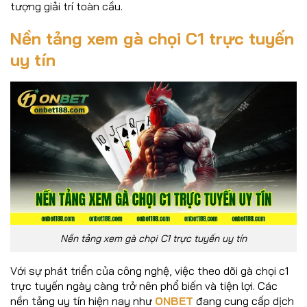
tượng giải trí toàn cầu.
Nền tảng xem gà chọi C1 trực tuyến
uy tín
Nền tảng xem gà chọi C1 trực tuyến uy tín
Với sự phát triển của công nghệ, việc theo dõi gà chọi c1
trực tuyến ngày càng trở nên phổ biến và tiện lợi. Các
nền tảng uy tín hiện nay như
ONBET
đang cung cấp dịch