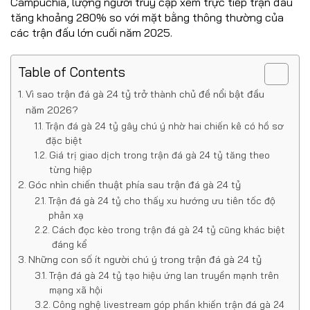
Campuchia, lượng người truy cập xem trực tiếp trận đấu
tăng khoảng 280% so với mặt bằng thông thường của
các trận đấu lớn cuối năm 2025.
Table of Contents
Vì sao trận đá gà 24 tỷ trở thành chủ đề nổi bật đầu
năm 2026?
Trận đá gà 24 tỷ gây chú ý nhờ hai chiến kê có hồ sơ
đặc biệt
Giá trị giao dịch trong trận đá gà 24 tỷ tăng theo
từng hiệp
Góc nhìn chiến thuật phía sau trận đá gà 24 tỷ
Trận đá gà 24 tỷ cho thấy xu hướng ưu tiên tốc độ
phản xạ
Cách đọc kèo trong trận đá gà 24 tỷ cũng khác biệt
đáng kể
Những con số ít người chú ý trong trận đá gà 24 tỷ
Trận đá gà 24 tỷ tạo hiệu ứng lan truyền mạnh trên
mạng xã hội
Công nghệ livestream góp phần khiến trận đá gà 24