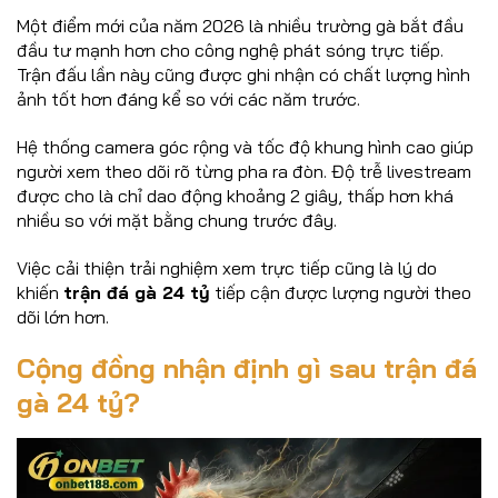
Một điểm mới của năm 2026 là nhiều trường gà bắt đầu
đầu tư mạnh hơn cho công nghệ phát sóng trực tiếp.
Trận đấu lần này cũng được ghi nhận có chất lượng hình
ảnh tốt hơn đáng kể so với các năm trước.
Hệ thống camera góc rộng và tốc độ khung hình cao giúp
người xem theo dõi rõ từng pha ra đòn. Độ trễ livestream
được cho là chỉ dao động khoảng 2 giây, thấp hơn khá
nhiều so với mặt bằng chung trước đây.
Việc cải thiện trải nghiệm xem trực tiếp cũng là lý do
khiến
trận đá gà 24 tỷ
tiếp cận được lượng người theo
dõi lớn hơn.
Cộng đồng nhận định gì sau trận đá
gà 24 tỷ?