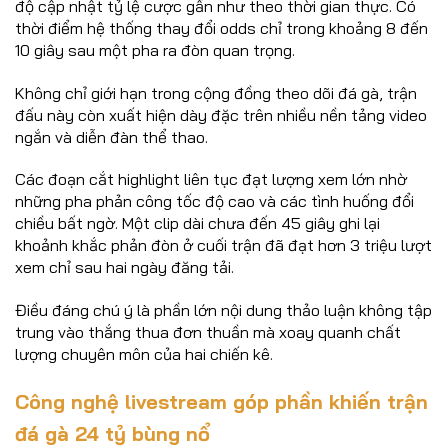
độ cập nhật tỷ lệ cược gần như theo thời gian thực. Có
thời điểm hệ thống thay đổi odds chỉ trong khoảng 8 đến
10 giây sau một pha ra đòn quan trọng.
Không chỉ giới hạn trong cộng đồng theo dõi đá gà, trận
đấu này còn xuất hiện dày đặc trên nhiều nền tảng video
ngắn và diễn đàn thể thao.
Các đoạn cắt highlight liên tục đạt lượng xem lớn nhờ
những pha phản công tốc độ cao và các tình huống đổi
chiều bất ngờ. Một clip dài chưa đến 45 giây ghi lại
khoảnh khắc phản đòn ở cuối trận đã đạt hơn 3 triệu lượt
xem chỉ sau hai ngày đăng tải.
Điều đáng chú ý là phần lớn nội dung thảo luận không tập
trung vào thắng thua đơn thuần mà xoay quanh chất
lượng chuyên môn của hai chiến kê.
Công nghệ livestream góp phần khiến trận
đá gà 24 tỷ bùng nổ