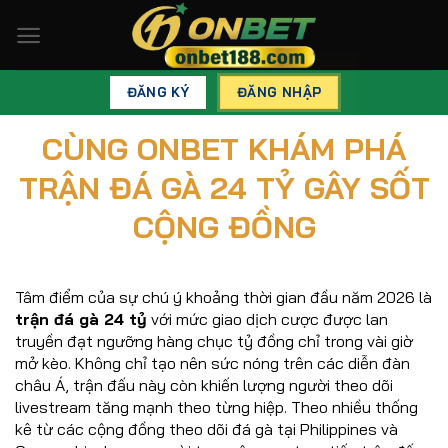
Bỏ
qua
nội
dung
ĐĂNG KÝ
ĐĂNG NHẬP
CÙNG ONBET KHÁM PHÁ
TRẬN ĐÁ GÀ 24 TỶ GÂY SỐT
CỘNG ĐỒNG
Tâm điểm của sự chú ý khoảng thời gian đầu năm 2026 là
trận đá gà 24 tỷ
với mức giao dịch cược được lan
truyền đạt ngưỡng hàng chục tỷ đồng chỉ trong vài giờ
mở kèo. Không chỉ tạo nên sức nóng trên các diễn đàn
châu Á, trận đấu này còn khiến lượng người theo dõi
livestream tăng mạnh theo từng hiệp. Theo nhiều thống
kê từ các cộng đồng theo dõi đá gà tại Philippines và