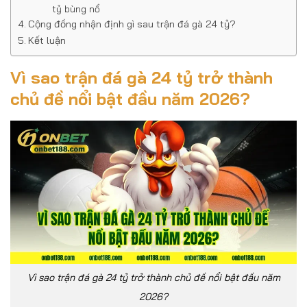
tỷ bùng nổ
Cộng đồng nhận định gì sau trận đá gà 24 tỷ?
Kết luận
Vì sao trận đá gà 24 tỷ trở thành
chủ đề nổi bật đầu năm 2026?
Vì sao trận đá gà 24 tỷ trở thành chủ đề nổi bật đầu năm
2026?