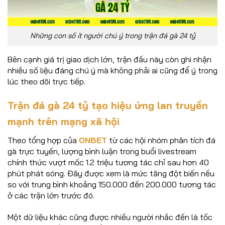
Những con số ít người chú ý trong trận đá gà 24 tỷ
Bên cạnh giá trị giao dịch lớn, trận đấu này còn ghi nhận
nhiều số liệu đáng chú ý mà không phải ai cũng để ý trong
lúc theo dõi trực tiếp.
Trận đá gà 24 tỷ tạo hiệu ứng lan truyền
mạnh trên mạng xã hội
Theo tổng hợp của
ONBET
từ các hội nhóm phân tích đá
gà trực tuyến, lượng bình luận trong buổi livestream
chính thức vượt mốc 1.2 triệu tương tác chỉ sau hơn 40
phút phát sóng. Đây được xem là mức tăng đột biến nếu
so với trung bình khoảng 150.000 đến 200.000 tương tác
ở các trận lớn trước đó.
Một dữ liệu khác cũng được nhiều người nhắc đến là tốc