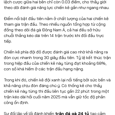
lệch cược giữa hai bên chỉ còn 0.03 điểm, cho thấy giới
theo dõi đánh giá năng lực chiến kê gần như ngang nhau.
Điểm nổi bật đầu tiên nằm ở chất lượng của hai chiến kê
tham gia trận đấu. Theo nhiều nguồn tổng hợp từ cộng
đồng theo dõi đá gà Đông Nam Á, cả hai đều sở hữu
chuỗi thắng kéo dài trên 14 trận trước khi đối đầu trực
tiếp.
Chiến kê phía đội đỏ được đánh giá cao nhờ khả năng ra
đòn cực nhanh trong 30 giây đầu tiên. Tỷ lệ kết thúc trận
trong hiệp đầu của chiến kê này từng đạt khoảng 68%,
con số khá hiếm ở các trận đấu hạng nặng.
Trong khi đó, chiến kê đội xanh lại nổi tiếng bởi sức bền và
khả năng chịu đòn đáng chú ý. Có thống kê cho thấy
chiến kê này từng thi đấu liên tục gần 22 phút trong một
trận kéo dài hồi cuối năm 2025 mà vẫn giữ tốc độ phản
công ổn định.
Sự đối lập về lối đánh khiến
trận đá gà 24 tỷ
tạo cảm